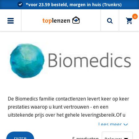
*voor 23.59 besteld, morgen in huis (Trunkrs)
Klantenservice met optometristen
0
Erkend door alle zorgverzekeraars
De Biomedics familie contactlenzen levert keer op keer
prestaties waarop u kunt vertrouwen - en een
uitstekende prijs over het gehele leveringsbereik.Of u
nu op zoek bent naar het gemak van daglenzen of liever
Lees meer
maandelijks uw contactlenzen vervangt, de Biomedics
5
producten
FILTER