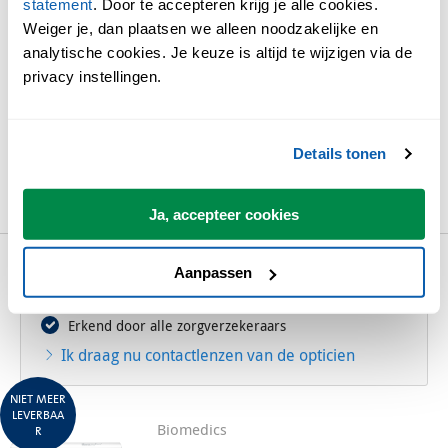
statement
. Door te accepteren krijg je alle cookies.
Biomedics
Weiger je, dan plaatsen we alleen noodzakelijke en
BIOMEDICS 1 DAY TORIC
analytische cookies. Je keuze is altijd te wijzigen via de
privacy instellingen.
30 lenzen per pack
€ 24,50
vanaf
Details tonen
BEKIJK EN BESTEL
Ja, accepteer cookies
*voor 23.59 besteld, morgen in huis (Trunkrs)
Aanpassen
Klantenservice met optometristen
Erkend door alle zorgverzekeraars
Ik draag nu contactlenzen van de opticien
NIET MEER
LEVERBAA
Biomedics
R