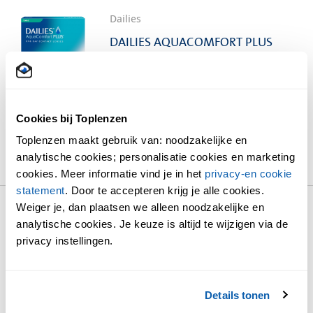
Dailies
DAILIES AQUACOMFORT PLUS
TORIC
30 of 90 lenzen per pack
€ 30,50
vanaf
Cookies bij Toplenzen
Toplenzen maakt gebruik van: noodzakelijke en
BEKIJK EN BESTEL
analytische cookies; personalisatie cookies en marketing
cookies. Meer informatie vind je in het
privacy-en cookie
statement
. Door te accepteren krijg je alle cookies.
Weiger je, dan plaatsen we alleen noodzakelijke en
Dailies
analytische cookies. Je keuze is altijd te wijzigen via de
privacy instellingen.
DAILIES TOTAL 1 PROEFLENZEN
5 lenzen per pack
€ 8,00
Details tonen
vanaf