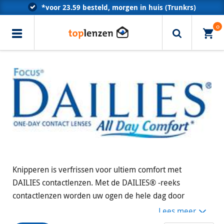
*voor 23.59 besteld, morgen in huis (Trunkrs)
Klantenservice met optometristen
0
Erkend door alle zorgverzekeraars
Knipperen is verfrissen voor ultiem comfort met
DAILIES contactlenzen. Met de DAILIES® -reeks
contactlenzen worden uw ogen de hele dag door
bevochtigd telkens wanneer u knippert voor een fris,
Lees meer
comfortabel gevoel. Ontdek welke