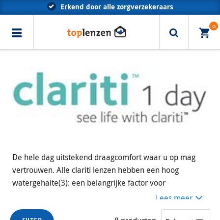
*voor 23.59 besteld, morgen in huis (Trunkrs)
Klantenservice met optometristen
0
Erkend door alle zorgverzekeraars
De hele dag uitstekend draagcomfort waar u op mag
vertrouwen. Alle clariti lenzen hebben een hoog
watergehalte(3): een belangrijke factor voor
draagcomfort. Met WetLoc(t)-technologie wordt het
Lees meer
mogelijk. Met het WetLoc-proces ontstaat een lens die