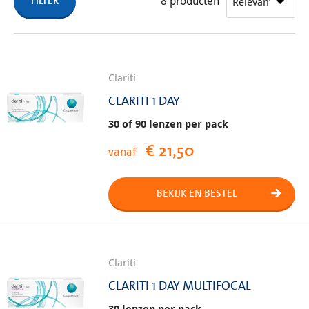
8
producten
op natuurlijke wijze watermoleculen op het
FILTER
lensoppervlak aantrekt en bindt, zodat uw ogen de hele
dag door vochtig en prettig blijven aanvoelen.
Clariti
CLARITI 1 DAY
30 of 90 lenzen per pack
€ 21,50
vanaf
BEKIJK EN BESTEL
Clariti
CLARITI 1 DAY MULTIFOCAL
30 lenzen per pack