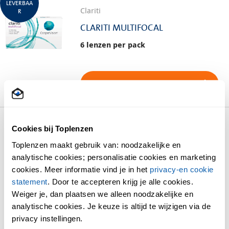
LEVERBAA
Clariti
R
CLARITI MULTIFOCAL
6 lenzen per pack
BEKIJK EN BESTEL
*voor 23.59 besteld, morgen in huis (Trunkrs)
Cookies bij Toplenzen
Klantenservice met optometristen
Toplenzen maakt gebruik van: noodzakelijke en
Erkend door alle zorgverzekeraars
analytische cookies; personalisatie cookies en marketing
Ik draag nu contactlenzen van de opticien
cookies. Meer informatie vind je in het
privacy-en cookie
statement
. Door te accepteren krijg je alle cookies.
Weiger je, dan plaatsen we alleen noodzakelijke en
analytische cookies. Je keuze is altijd te wijzigen via de
Clariti
privacy instellingen.
CLARITI ELITE