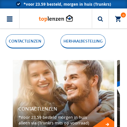
*voor 23.59 besteld, morgen in huis (Trunkrs)
Klantenservice met optometristen
0
Erkend door alle zorgverzekeraars
CONTACTLENZEN
HERHAALBESTELLING
CONTACTLENZEN
H
*Voor 23.59 besteld morgen in huis
alleen via (Trunkrs mits op voorraad)
Wi