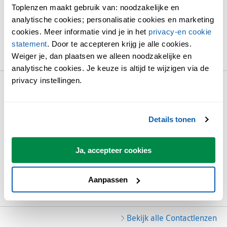
PACK
Toplenzen maakt gebruik van: noodzakelijke en
€ 45,50
analytische cookies; personalisatie cookies en marketing
cookies. Meer informatie vind je in het
privacy-en cookie
statement
. Door te accepteren krijg je alle cookies.
BEKIJK EN BESTEL
Weiger je, dan plaatsen we alleen noodzakelijke en
analytische cookies. Je keuze is altijd te wijzigen via de
privacy instellingen.
Live
LIVE DAILY DISPOSABLE
Details tonen
30 lenzen per pack
€ 15,75
Ja, accepteer cookies
vanaf
Aanpassen
BEKIJK EN BESTEL
Bekijk alle Contactlenzen