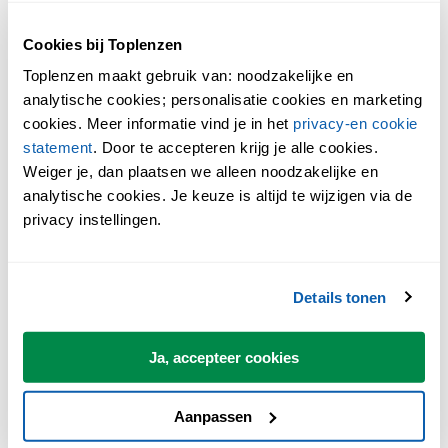
Cookies bij Toplenzen
BEOORDELINGEN AIR OPTIX PLUS HYDRAGLYDE
MULTIFOCAL
Toplenzen maakt gebruik van: noodzakelijke en
analytische cookies; personalisatie cookies en marketing
cookies. Meer informatie vind je in het
privacy-en cookie
Gemiddelde klantenbeoordeling
statement
. Door te accepteren krijg je alle cookies.
Weiger je, dan plaatsen we alleen noodzakelijke en
analytische cookies. Je keuze is altijd te wijzigen via de
privacy instellingen.
Gebaseerd op
0 beoordelingen
0
5 sterren
0
4 sterren
Details tonen
0
3 sterren
0
2 sterren
0
1 sterren
Ja, accepteer cookies
0%
zou dit aanbevelen bij een vriend
Aanpassen