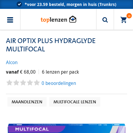
*voor 23.59 besteld, morgen in huis (Trunkrs)
vanaf
€ 68,00
Klantenservice met optometristen
6 lenzen per pack
0
Erkend door alle zorgverzekeraars
AIR OPTIX PLUS HYDRAGLYDE
MULTIFOCAL
Alcon
vanaf
€ 68,00
6 lenzen per pack
0 beoordelingen
MAANDLENZEN
MULTIFOCALE LENZEN