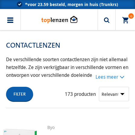
*voor 23.59 besteld, morgen in huis (Trunkrs)
Klantenservice met optometristen
0
Erkend door alle zorgverzekeraars
CONTACTLENZEN
De verschillende soorten contactlenzen zijn niet allemaal
hetzelfde. Ze zijn verkrijgbaar in verschillende vormen en
ontworpen voor verschillende doeleinden. Deze vormen
Lees meer
kunnen variëren in “modaliteit” oftewel hoe vaak u uw
contactlenzen vervangt, dus dagelijks, elke twee weken
173
producten
FILTER
of maandelijks. Ze voldoen ook aan verschillende
behoeften, zoals contactlenzen voor astigmatisme, voor
bijziendheid en meer.
Byo