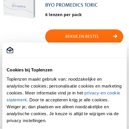
BYO PROMEDICS TORIC
6 lenzen per pack
BEKIJK EN BESTEL
Biotrue
Cookies bij Toplenzen
BIOTRUE ONE DAY PROEFLENZEN
Toplenzen maakt gebruik van: noodzakelijke en
5 lenzen per pack
analytische cookies; personalisatie cookies en marketing
cookies. Meer informatie vind je in het
privacy-en cookie
€ 8,00
vanaf
statement
. Door te accepteren krijg je alle cookies.
Weiger je, dan plaatsen we alleen noodzakelijke en
BEKIJK EN BESTEL
analytische cookies. Je keuze is altijd te wijzigen via de
privacy instellingen.